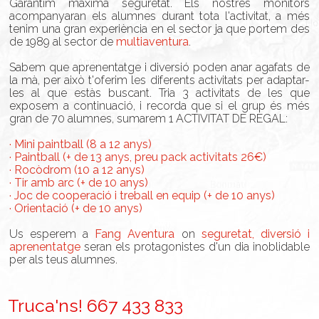
Garantim màxima seguretat. Els nostres monitors
acompanyaran els alumnes durant tota l'activitat, a més
tenim una gran experiència en el sector ja que portem des
de 1989 al sector de
multiaventura
.
Sabem que aprenentatge i diversió poden anar agafats de
la mà, per això t'oferim les diferents activitats per adaptar-
les al que estàs buscant. Tria 3 activitats de les que
exposem a continuació, i recorda que si el grup és més
gran de 70 alumnes, sumarem 1 ACTIVITAT DE REGAL:
· Mini paintball (8 a 12 anys)
· Paintball (+ de 13 anys, preu pack activitats 26€)
· Rocòdrom (10 a 12 anys)
· Tir amb arc (+ de 10 anys)
· Joc de cooperació i treball en equip (+ de 10 anys)
· Orientació (+ de 10 anys)
Us esperem a
Fang Aventura
on
seguretat, diversió i
aprenentatge
seran els protagonistes d'un dia inoblidable
per als teus alumnes.
Truca'ns! 667 433 833