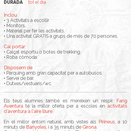
DURADA
tot el dia
Inclou
• 3 Activitats a escollir
• Monitors.
• Material per fer les activitats.
• Una activitat GRATIS a grups de més de 70 persones.
Cal portar
• Calçat esportiu o botes de trekking.
• Roba còmoda.
Disposem de
• Pàrquing amb gran capacitat per a autobusos.
• Servei de bar.
• Dutxes/vestuaris/wc.
Els teus alumnes també es mereixen un respir.
Fang
Aventura
té la millor oferta per a escoles en
activitats
d'aventura a l'aire lliure
.
En el millor entorn natural, amb vistes als
Pirineus
, a 10
minuts de
Banyoles
, i a 35 minuts de
Girona
.