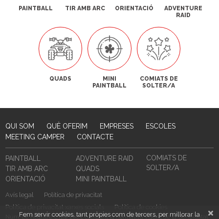
PAINTBALL
TIR AMB ARC
ORIENTACIÓ
ADVENTURE
RAID
QUADS
MINI
COMIATS DE
PAINTBALL
SOLTER/A
QUI SOM
QUÈ OFERIM
EMPRESES
ESCOLES
MEETING CAMPER
CONTACTE
COMIATS DE
PAINTBALL
ADVENTURE RAID
SOLTER/A
TIR AMB ARC
QUADS
ORIENTACIÓ
MINI PAINTBALL
Avís legal
Política de privacitat
Política de privacitat xarxes socials
Política de cookies
Fem servir cookies, tant pròpies com de tercers, per millorar la
Núm. De Registre CT19/2003, complint la normativa vigent de la Generalitat