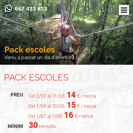
667 433 833
Pack escoles
Veniu a passar un dia d'aventura
PACK ESCOLES
14
PREU
Del 2/09 al 31/03:
€ / nen/a
15
Del 1/04 al 30/06:
€ / nen/a
16
Del 1/07 al 1/09:
€ / nen/a
30
MÍNIM
nens/es