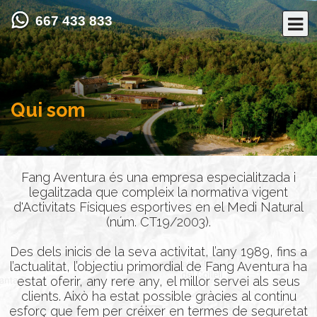
667 433 833
Qui som
Fang Aventura és una empresa especialitzada i
legalitzada que compleix la normativa vigent
d'Activitats Físiques esportives en el Medi Natural
(núm. CT19/2003).
Des dels inicis de la seva activitat, l’any 1989, fins a
l’actualitat, l’objectiu primordial de Fang Aventura ha
estat oferir, any rere any, el millor servei als seus
clients. Això ha estat possible gràcies al continu
esforç que fem per créixer en termes de seguretat