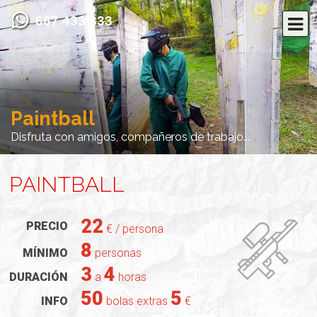
667 433 833
Paintball
Disfruta con amigos, compañeros de trabajo...
PAINTBALL
22
PRECIO
€ / persona
8
MÍNIMO
personas
3
4
DURACIÓN
a
horas
50
5
INFO
bolas extras
€