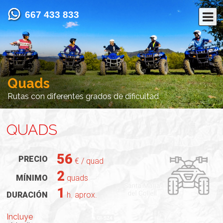
667 433 833
Quads
Rutas con diferentes grados de dificultad
QUADS
56
PRECIO
€ / quad
2
MÍNIMO
quads
1
DURACIÓN
h. aprox.
Incluye