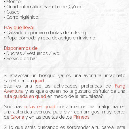
• Monitor.
• Quad automático Yamaha de 350 cc.
• Casco.
• Gorro higiénico.
Hay que llevar
• Calzado deportivo o botas de trekking.
• Ropa cómoda y ropa de abrigo en invierno.
Disponemos de
• Duchas / vestuarios / wc.
• Servicio de bar.
Si atravesar un bosque ya es una aventura, imagínate
hacerlo en un
quad
...
Esta es una de las actividades preferidas de
Fang
Aventura
, y es que a quien no le gustaría disfrutar de una
ruta guiada en quad
en medio de la naturaleza?
Nuestras
rutas en quad
convierten un día cualquiera en
una auténtica aventura para vivir con amigos, muy cerca
de
Girona
y en las puertas de los
Pirineos
.
Si lo que estás buscando es sorprender a tu pareja, esta